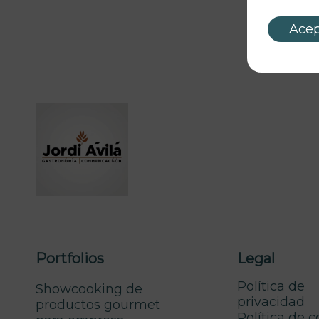
Acep
Portfolios
Legal
Política de
Showcooking de
privacidad
productos gourmet
Política de 