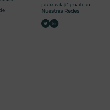
jordixavila@gmail.com
 de
Nuestras Redes
d