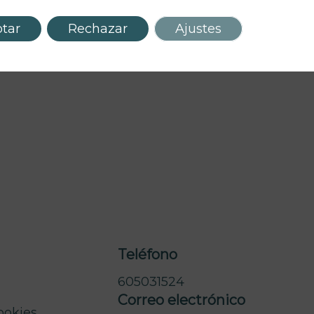
tar
Rechazar
Ajustes
Teléfono
605031524
Correo electrónico
cookies