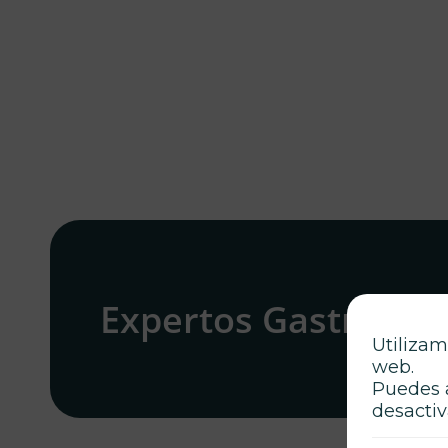
Expertos Gastronó
Utilizam
web.
Puedes 
desactiv