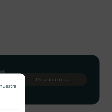
ngs
rensa y
Descubre más
ón
 nuestra