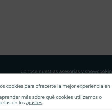
Conoce nuestras asesorías y showcooki
micos
únicos. Impulsamos tu marca en radio, p
TV. ¡Descubre el poder de la comunicaci
os cookies para ofrecerte la mejor experiencia en
gastronómica!
aprender más sobre qué cookies utilizamos o
arlas en los
ajustes
.