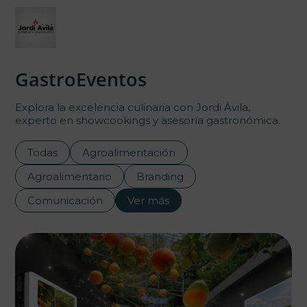
GastroEventos
Explora la excelencia culinaria con Jordi Àvila,
experto en showcookings y asesoría gastronómica.
Todas
Agroalimentación
Agroalimentario
Branding
Comunicación
Ver más