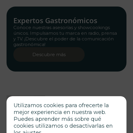
Expertos Gastronómicos
Conoce nuestras asesorías y showcookings
únicos. Impulsamos tu marca en radio, prensa
y TV. ¡Descubre el poder de la comunicación
gastronómica!
Descubre más
Utilizamos cookies para ofrecerte la
mejor experiencia en nuestra web.
Puedes aprender más sobre qué
cookies utilizamos o desactivarlas en
los
ajustes
.