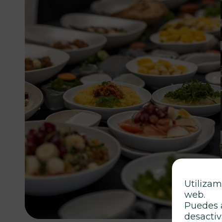
Utilizam
web.
Puedes 
desactiv