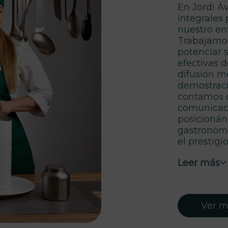
En Jordi Àv
integrales
nuestro en
Trabajamo
potenciar 
efectivas 
difusión m
demostraci
contamos c
comunicació
posicionán
gastronómic
el prestigio
Leer más
Ver má