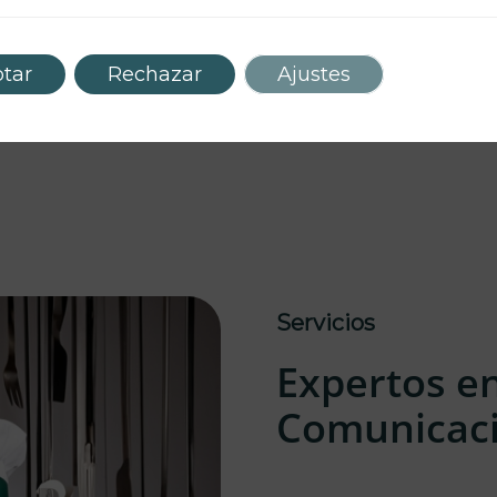
tar
Rechazar
Ajustes
Servicios
Expertos e
Comunicac