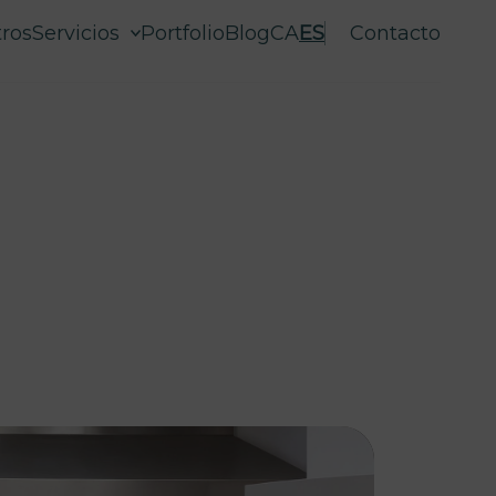
ros
Servicios
Portfolio
Blog
CA
ES
Contacto