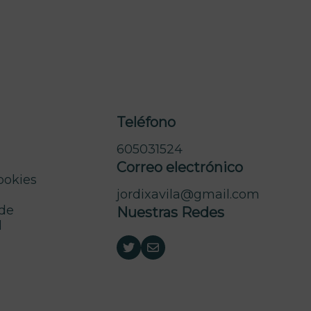
Teléfono
605031524
Correo electrónico
cookies
jordixavila@gmail.com
 de
Nuestras Redes
d