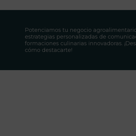
Potenciamos tu negocio agroalimentari
estrategias personalizadas de comunica
formaciones culinarias innovadoras. ¡De
cómo destacarte!