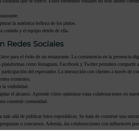
a culinaria que se ofrece. Estos elementos visuales no solo atraen client
staurante.
pturar la auténtica belleza de los platos.
a comida y el equipo detrás de ella.
n Redes Sociales
 clave para el éxito de un restaurante. La consistencia en la presencia d
s plataformas como Instagram, Facebook y Twitter permiten compartir ac
 participación del espectador. La interacción con clientes a través de co
entes existentes.
 la visibilidad.
mpliar el alcance. Aprende cómo optimizar estas colaboraciones en nues
ara construir comunidad.
a más allá de publicar fotos esporádicas. Se trata de construir una narra
 preguntas o concursos. Además, las colaboraciones con influencers pue