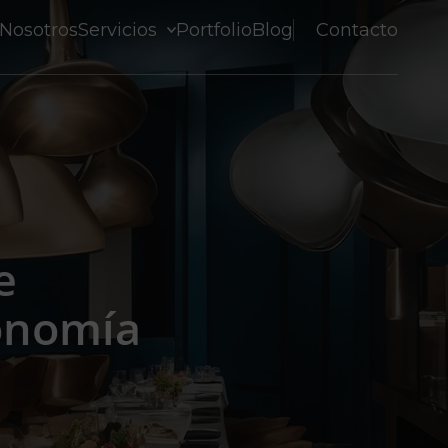
Nosotros
Servicios
Portfolio
Blog
Contacto
e
ronomía