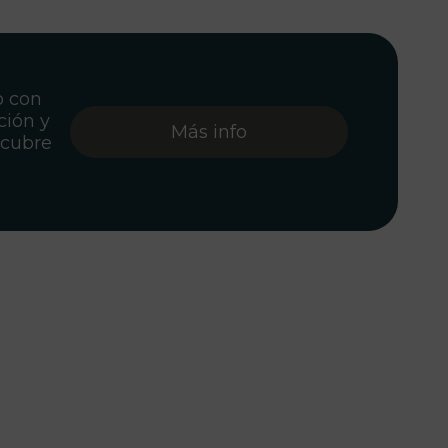
o con
ción y
Más info
scubre