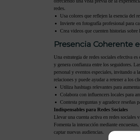
ofreciendo una vista previa de la experienci
redes.
Usa colores que reflejen la esencia del re
Invierte en fotografía profesional para ca
Crea videos que cuenten historias sobre l
Presencia Coherente e
Una estrategia de redes sociales efectiva es
y genera confianza entre los seguidores. La
personal y eventos especiales, invitando a la
relaciones y puede ayudar a retener a los cli
Utiliza hashtags relevantes para aumentar
Colabora con influencers locales para a
Contesta preguntas y agradece reseñas p
Indispensables para Redes Sociales
Llevar una cuenta activa en redes sociales v
Fomenta la interacción mediante encuestas,
captar nuevas audiencias.