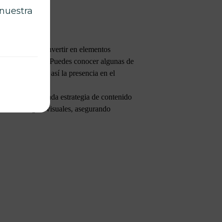
 nuestra
nomía requiere invertir en elementos
refleje su marca. Puedes conocer algunas de
tes, optimizando así la presencia en el
 SEO local en cada estrategia de contenido
as estrategias visuales, asegurando