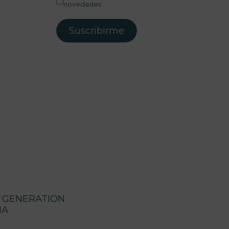
novedades
T GENERATION
IA