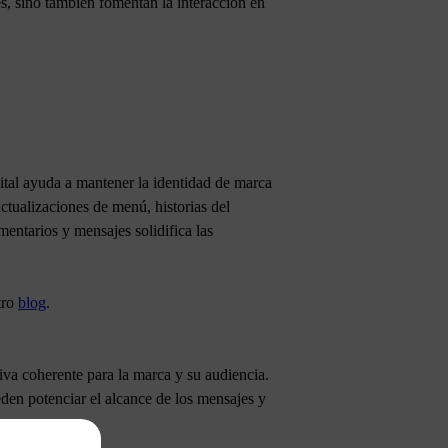
es, sino también fomentan la interacción en
igital ayuda a mantener la identidad de marca
tualizaciones de menú, historias del
mentarios y mensajes solidifica las
tro
blog
.
tiva coherente para la marca y su audiencia.
den potenciar el alcance de los mensajes y